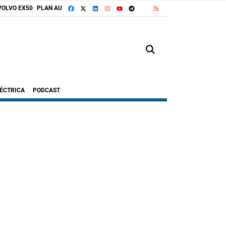
FACEBOOK
X
LINKEDIN
INSTAGRAM
TELEGRAM
RSS
VOLVO EX50
PLAN AUTO+
GOOGLE DISCOVER
YOUTUBE
LÉCTRICA
PODCAST