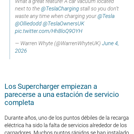
What a great feature! A car vacuum located
next to the
@TeslaCharging
stall so you don’t
waste any time when charging your
@Tesla
@Olliedodd
@TeslaOwnersUK
pic.twitter.com/Hh8loQ9OYH
— Warren Whyte (@WarrenWhyteUK)
June 4,
2026
Los Supercharger empiezan a
parecerse a una estación de servicio
completa
Durante años, uno de los puntos débiles de la recarga
eléctrica ha sido la falta de servicios alrededor de los
cargadores. Muchos puntos rápidos se han instalado