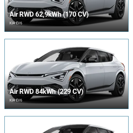
Air RWD 62,9kWh (170 CV)
KIA
EV6
Air RWD 84kWh (229 CV)
KIA
EV6