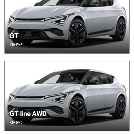
GT
KIA
EV6
GT-line AWD
KIA
EV6