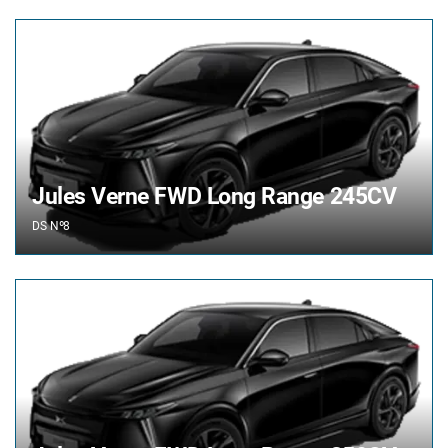
Jules Verne FWD Long Range 245CV
DS
Nº8