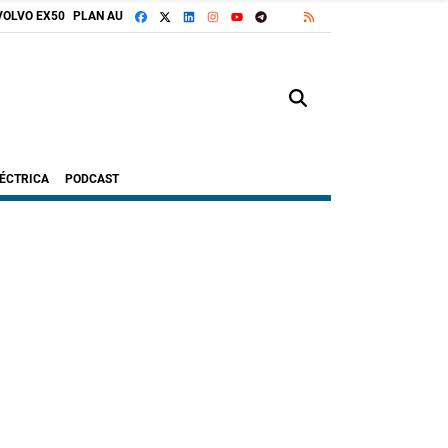
FACEBOOK
X
LINKEDIN
INSTAGRAM
TELEGRAM
RSS
VOLVO EX50
PLAN AUTO+
GOOGLE DISCOVER
YOUTUBE
LÉCTRICA
PODCAST