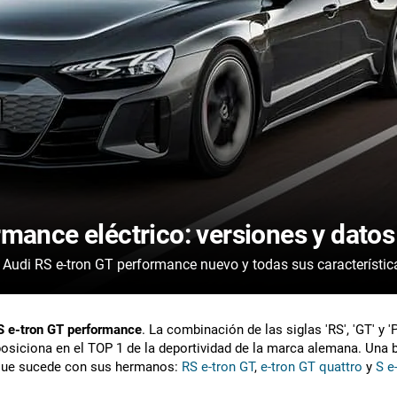
mance eléctrico: versiones y datos
Consulta la ficha técnica de cada versión del Audi RS e-tron GT performance nuevo y todas su
S e-tron GT performance
. La combinación de las siglas 'RS', 'GT' y 
siciona en el TOP 1 de la deportividad de la marca alemana. Una be
al que sucede con sus hermanos:
RS e-tron GT
,
e-tron GT quattro
y
S e