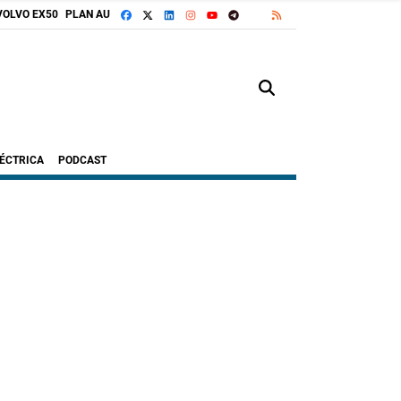
FACEBOOK
X
LINKEDIN
INSTAGRAM
TELEGRAM
RSS
VOLVO EX50
PLAN AUTO+
GOOGLE DISCOVER
YOUTUBE
LÉCTRICA
PODCAST